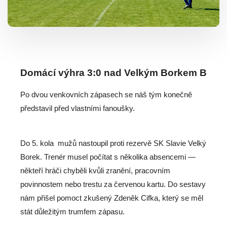
Domácí výhra 3:0 nad Velkým Borkem B
Po dvou venkovních zápasech se náš tým konečně
představil před vlastními fanoušky.
Do 5. kola mužů nastoupil proti rezervě SK Slavie Velký
Borek. Trenér musel počítat s několika absencemi —
někteří hráči chyběli kvůli zranění, pracovním
povinnostem nebo trestu za červenou kartu. Do sestavy
nám přišel pomoct zkušený Zdeněk Cifka, který se měl
stát důležitým trumfem zápasu.