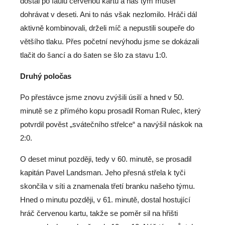
dostal po faulu červenou kartu a náš tým musel
dohrávat v deseti. Ani to nás však nezlomilo. Hráči dál
aktivně kombinovali, drželi míč a nepustili soupeře do
většího tlaku. Přes početní nevýhodu jsme se dokázali
tlačit do šancí a do šaten se šlo za stavu 1:0.
Druhý poločas
Po přestávce jsme znovu zvýšili úsilí a hned v 50.
minutě se z přímého kopu prosadil Roman Rulec, který
potvrdil pověst „svátečního střelce“ a navýšil náskok na
2:0.
O deset minut později, tedy v 60. minutě, se prosadil
kapitán Pavel Landsman. Jeho přesná střela k tyči
skončila v síti a znamenala třetí branku našeho týmu.
Hned o minutu později, v 61. minutě, dostal hostující
hráč červenou kartu, takže se poměr sil na hřišti