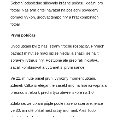
Sobotní odpoledne slibovalo krásné počasí, ideální pro
fotbal. Náš tým chtěl navázat na poslední povedený
domácí výkon, určovat tempo hry a hrát kombinační
fotbal.
První poločas
Úvod utkání byl z naší strany trochu rozpačitý. Prvních
patnáct minut se hráči spíše hledali a snažili se najít
správný rytmus hry. Postupně ale přebírali iniciativu,
začali kombinovat a vytvářet si první šance.
Ve 22. minutě přišel první výrazný moment utkání.
Zdeněk Cifka si elegantně zasekl míč na hranici vápna a
přesnou střelou k přední tyči otevřel skóre na 1:0.
Zdálo se, že utkání půjde podle našeho scénáře, jenže
ve 30. minutě přišel nešťastný moment. Aleš Todor