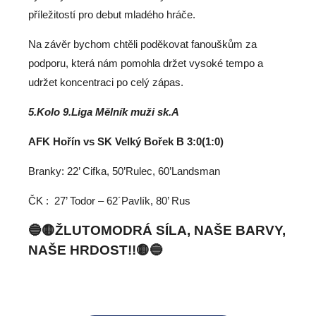
příležitostí pro debut mladého hráče.
Na závěr bychom chtěli
poděkovat fanouškům za
podporu
, která nám pomohla držet vysoké tempo a
udržet koncentraci po celý zápas.
5.Kolo 9.Liga Mělník muži sk.A
AFK Hořín vs SK Velký Bořek B 3:0(1:0)
Branky: 22’ Cifka, 50’Rulec, 60’Landsman
ČK :
27’ Todor – 62´Pavlík, 80’ Rus
🔵🟡ŽLUTOMODRÁ SÍLA, NAŠE BARVY,
NAŠE HRDOST!!🟡🔵