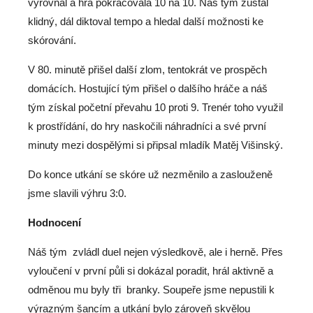
vyrovnal a hra pokračovala 10 na 10. Náš tým zůstal
klidný, dál diktoval tempo a hledal další možnosti ke
skórování.
V 80. minutě přišel další zlom, tentokrát ve prospěch
domácích. Hostující tým přišel o dalšího hráče a náš
tým získal početní převahu 10 proti 9. Trenér toho využil
k prostřídání, do hry naskočili náhradníci a své první
minuty mezi dospělými si připsal mladík Matěj Višinský.
Do konce utkání se skóre už nezměnilo a zaslouženě
jsme slavili výhru 3:0.
Hodnocení
Náš tým
zvládl duel nejen výsledkově, ale i herně. Přes
vyloučení v první půli si dokázal poradit, hrál aktivně a
odměnou mu byly tři
branky. Soupeře jsme nepustili k
výrazným šancím a utkání bylo zároveň skvělou