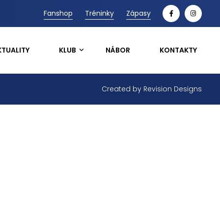
Fanshop
Tréninky
Zápasy
KTUALITY
KLUB
NÁBOR
KONTAKTY
Created by
Revision Designs