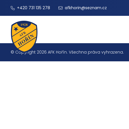
+420 731 135 278
afkhorin@seznam.cz
© Copyright 2026 AFK Hořín. Všechna práva vyhrazena.